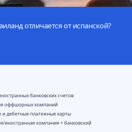
аиланд отличается от испанской?
иностранных банковских счетов
ия оффшорных компаний
 и дебетные платежные карты
/иностранная компания + банковский