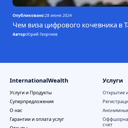
Опубликовано:
28 июня 2024
Чем виза цифрового кочевника в Т
Автор:
Юрий Георгиев
InternationalWealth
Услуги
Услуги и Продукты
Открытие 
Суперпредложения
Регистрац
О нас
Анонимные
Гарантии и оплата услуг
Оффшорная
счет
Отзывы