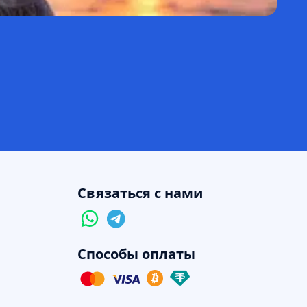
Об
Р
Ав
Связаться с нами
Способы оплаты