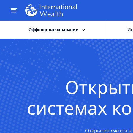
Оффшорные компании
Ин
Открыт
системах к
Открытие счетов в