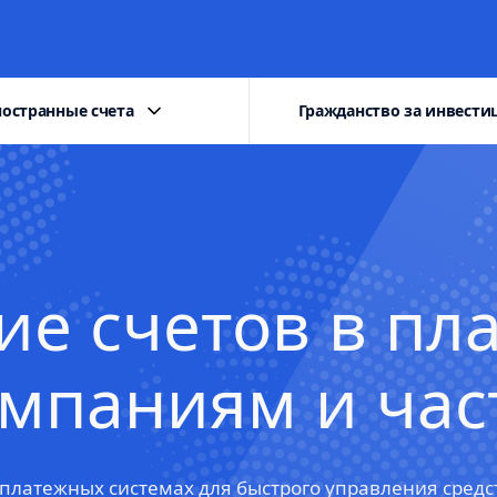
остранные счета
Гражданство за инвести
ие счетов в пл
омпаниям и ча
 платежных системах для быстрого управления сред