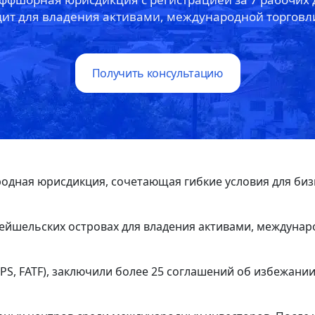
ит для владения активами, международной торговли
Получить консультацию
одная юрисдикция, сочетающая гибкие условия для биз
 Сейшельских островах для владения активами, междуна
S, FATF), заключили более 25 соглашений об избежани