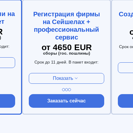
и на
Регистрация фирмы
Соз
ет
на Сейшелах +
профессиональный
R
сервис
)
от 4650 EUR
одит:
Срок о
сборы (гос. пошлины)
Срок до 11 дней. В пакет входит:
Показать
Заказать сейчас