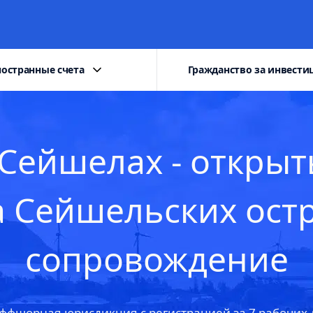
остранные счета
Гражданство за инвести
ейшелах - открыт
 Сейшельских остр
сопровождение
ффшорная юрисдикция с регистрацией за 7 рабочих 