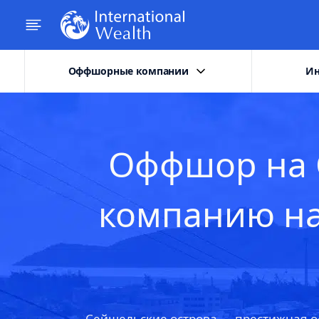
Оффшорные компании
Ин
Оффшор на С
компанию на
Сейшельские острова — престижная о