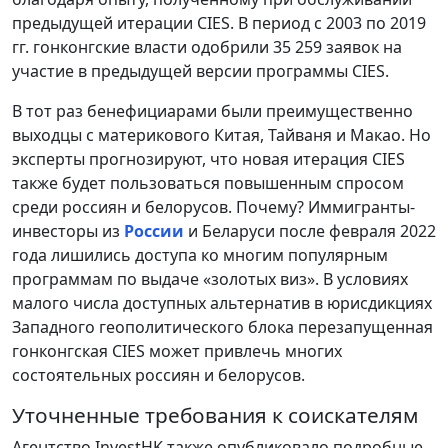
предыдущей итерации CIES. В период с 2003 по 2019
гг. гонконгские власти одобрили 35 259 заявок на
участие в предыдущей версии программы CIES.
В тот раз бенефициарами были преимущественно
выходцы с материкового Китая, Тайваня и Макао. Но
эксперты прогнозируют, что новая итерация CIES
также будет пользоваться повышенным спросом
среди россиян и белорусов. Почему? Иммигранты-
инвесторы из
России
и Беларуси после февраля 2022
года лишились доступа ко многим популярным
программам по выдаче «золотых виз». В условиях
малого числа доступных альтернатив в юрисдикциях
Западного геополитического блока перезапущенная
гонконгская CIES может привлечь многих
состоятельных россиян и белорусов.
Уточненные требования к соискателям
Агентство InvestHK также опубликовало подробные