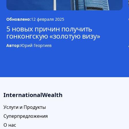
Обновлено:
12 февраля 2025
5 новых причин получить
гонконгскую «золотую визу»
Автор:
Юрий Георгиев
InternationalWealth
Услуги и Продукты
Суперпредложения
О нас