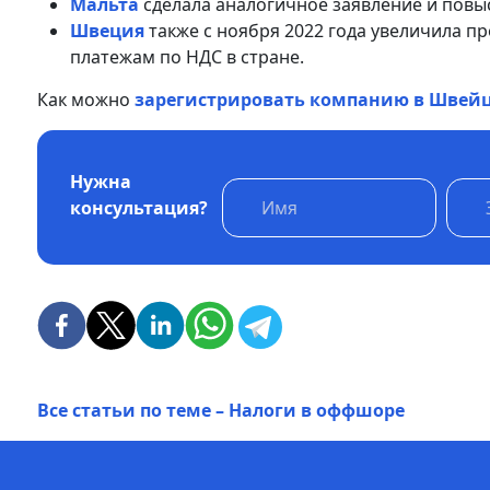
Мальта
сделала аналогичное заявление и повыс
Швеция
также с ноября 2022 года увеличила 
платежам по НДС в стране.
Как можно
зарегистрировать компанию в Швей
Нужна
консультация?
Все статьи по теме – Налоги в оффшоре