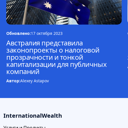
Обновлено:
17 октября 2023
Австралия представила
законопроекты о налоговой
прозрачности и тонкой
капитализации для публичных
компаний
Автор:
Alexey Astapov
InternationalWealth
Услуги и Продукты