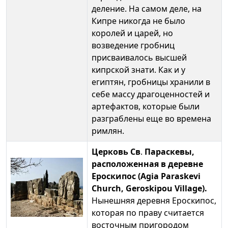
деление. На самом деле, на
Кипре никогда не было
королей и царей, но
возведение гробниц
присваивалось высшей
кипрской знати. Как и у
египтян, гробницы хранили в
себе массу драгоценностей и
артефактов, которые были
разграблены еще во времена
римлян.
Церковь Св
.
Параскевы,
расположенная в деревне
Ероскипос (Agia Paraskevi
Church, Geroskipou Village).
Нынешняя деревня Ероскипос,
которая по праву считается
восточным пригородом