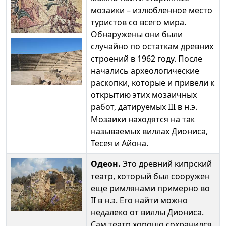
мозаики – излюбленное место
туристов со всего мира.
Обнаружены они были
случайно по остаткам древних
строений в 1962 году. После
начались археологические
раскопки, которые и привели к
открытию этих мозаичных
работ, датируемых III в н.э.
Мозаики находятся на так
называемых виллах Диониса,
Тесея и Айона.
Одеон.
Это древний кипрский
театр, который был сооружен
еще римлянами примерно во
II в н.э. Его найти можно
недалеко от виллы Диониса.
Сам театр хорошо сохранился,