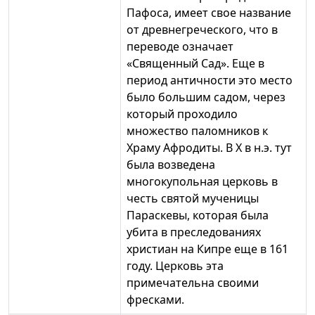
Пафоса, имеет свое название
от древнегреческого, что в
переводе означает
«Священный Сад». Еще в
период античности это место
было большим садом, через
который проходило
множество паломников к
Храму Афродиты. В X в н.э. тут
была возведена
многокупольная церковь в
честь святой мученицы
Параскевы, которая была
убита в преследованиях
христиан на Кипре еще в 161
году. Церковь эта
примечательна своими
фресками.