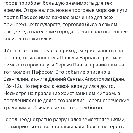
город приобрел большую значимость для тех
времен. Открывались новые торговые морские пути,
порт в Пафосе имел важное значение для всех
прибрежных государств, торговля была в самом
расцвете, а население города превышало нынешнее
количество жителей.
47 г н.э. ознаменовался приходом христианства на
остров, когда апостолы Павел и Варнава крестили
римского проконсула Сергия Павла, правившим на
тот момент Пафосом. Это событие описано в
Евангелии, в книге Деяний Святых Апостолов (Деян.
13:4-12). Но переход к новой вере длился долго.
Несмотря на правление христианином Кипром, в
поселениях еще долго сохранялись древнегреческие
традиции и обычаи с их пантеоном богов.
Город неоднократно разрушался землетрясениями,
но киприоты его восстанавливали, боясь потерять