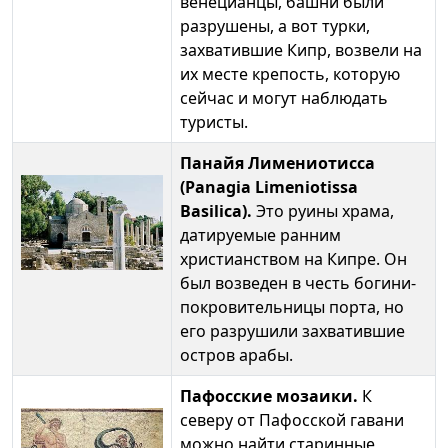
венецианцы, башни были
разрушены, а вот турки,
захватившие Кипр, возвели на
их месте крепость, которую
сейчас и могут наблюдать
туристы.
Панайя Лимениотисса
(Panagia Limeniotissa
Basilica).
Это руины храма,
датируемые ранним
христианством на Кипре. Он
был возведен в честь богини-
покровительницы порта, но
его разрушили захватившие
остров арабы.
Пафосские мозаики.
К
северу от Пафосской гавани
можно найти старинные