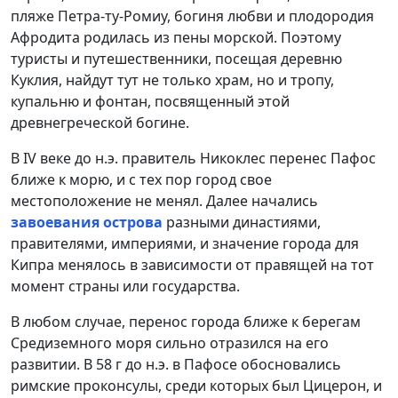
пляже Петра-ту-Ромиу, богиня любви и плодородия
Афродита родилась из пены морской. Поэтому
туристы и путешественники, посещая деревню
Куклия, найдут тут не только храм, но и тропу,
купальню и фонтан, посвященный этой
древнегреческой богине.
В IV веке до н.э. правитель Никоклес перенес Пафос
ближе к морю, и с тех пор город свое
местоположение не менял. Далее начались
завоевания острова
разными династиями,
правителями, империями, и значение города для
Кипра менялось в зависимости от правящей на тот
момент страны или государства.
В любом случае, перенос города ближе к берегам
Средиземного моря сильно отразился на его
развитии. В 58 г до н.э. в Пафосе обосновались
римские проконсулы, среди которых был Цицерон, и