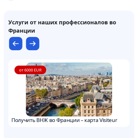
Услуги от наших профессионалов во
Франции
от 6000 EUR
Получить ВНЖ во Франции – карта Visiteur
З
Ф