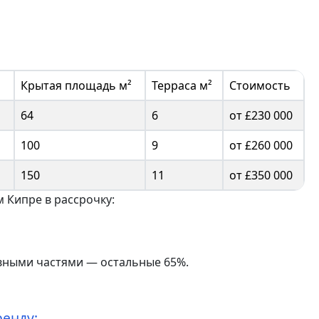
Крытая площадь м²
Терраса м²
Стоимость
64
6
от £230 000
100
9
от £260 000
150
11
от £350 000
 Кипре в рассрочку:
авными частями — остальные 65%.
ренду: