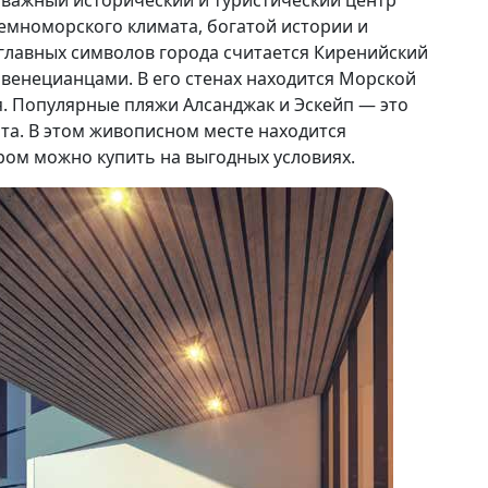
важный исторический и туристический центр
емноморского климата, богатой истории и
лавных символов города считается Киренийский
венецианцами. В его стенах находится Морской
. Популярные пляжи Алсанджак и Эскейп — это
та. В этом живописном месте находится
ром можно купить на выгодных условиях.