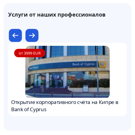
Услуги от наших профессионалов
от 3999 EUR
Открытие корпоративного счёта на Кипре в
У
Bank of Cyprus
В
к