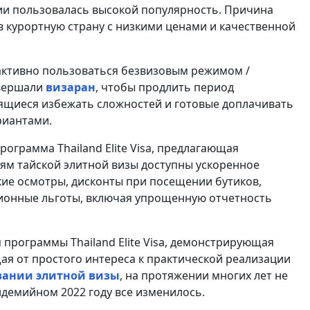
и пользовалась высокой популярность. Причина
 курортную страну с низкими ценами и качественной
активно пользоваться безвизовым режимом /
овершали
визаран
, чтобы продлить период
мящиеся избежать сложностей и готовые доплачивать
риантами.
ограмма Thailand Elite Visa, предлагающая
ям тайской элитной визы доступны ускоренное
ие осмотры, дисконты при посещении бутиков,
ционные льготы, включая упрощенную отчетность
 программы Thailand Elite Visa, демонстрирующая
ая от простого интереса к практической реализации
вании элитной визы
, на протяжении многих лет не
ндемийном 2022 году все изменилось.