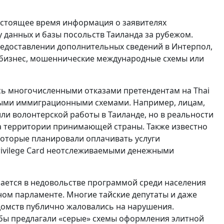
настоящее время информация о заявителях
 данных и базы посольств Таиланда за рубежом.
едоставлении дополнительных сведений в Интерпол,
» бизнес, мошеннические международные схемы или
лась многочисленными отказами претендентам на Thai
ьными иммиграционными схемами. Например, лицам,
ли волонтерской работы в Таиланде, но в реальности
на территории принимающей страны. Также известно
которые планировали оплачивать услуги
rivilege Card неотслеживаемыми денежными
ается в недовольстве программой среди населения
ом парламенте. Многие тайские депутаты и даже
домств публично жаловались на нарушения.
обы предлагали «серые» схемы оформления элитной