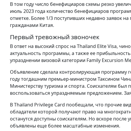
В том году число бенефициаров схемы резко увелич
июль 2023 года количество бенефициаров программы
отметке. Более 1/3 поступивших недавно заявок на
гражданами Китая.
Первый тревожный звоночек
В ответ на высокий спрос на Thailand Elite Visa, 
актуальность программы, а также ее прибыльность.
упразднении визовой категории Family Excursion M
Объявление сделала контролирующая программу госк
году тогдашним премьер-министром Таксином Чин
Министерству туризма и спорта. Соискателям был 
воспользоваться упраздняемым предложением. Заяв
В Thailand Privilege Card пообещали, что прочие ви
обладатели которой получают право на многократны
останутся доступны соискателям. Но вскоре после 
объявлены еще более масштабные изменения.