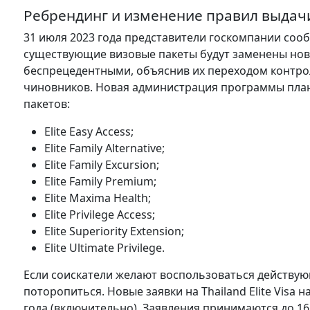
Ребрендинг и изменение правил выдачи
31 июля 2023 года представители госкомпании сообщ
существующие визовые пакеты будут заменены нов
беспрецедентными, объяснив их переходом контроля
чиновников. Новая администрация программы план
пакетов:
Elite Easy Access;
Elite Family Alternative;
Elite Family Excursion;
Elite Family Premium;
Elite Maxima Health;
Elite Privilege Access;
Elite Superiority Extension;
Elite Ultimate Privilege.
Если соискатели желают воспользоваться действую
поторопиться. Новые заявки на Thailand Elite Visa 
года (включительно). Заявления принимаются до 16