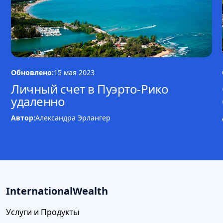
Обновлено:
15 мая 2023
Личный счет в Пуэрто-Рико
удаленно
Автор:
Александра Эрлангер
InternationalWealth
Услуги и Продукты