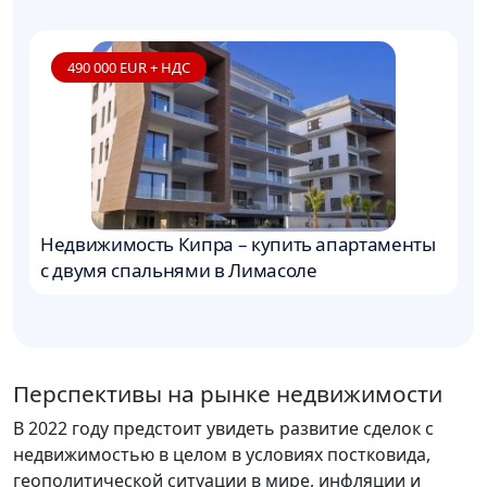
490 000 EUR + НДС
Недвижимость Кипра – купить апартаменты
П
с двумя спальнями в Лимасоле
п
Перспективы на рынке недвижимости
В 2022 году предстоит увидеть развитие сделок с
недвижимостью в целом в условиях постковида,
геополитической ситуации в мире, инфляции и