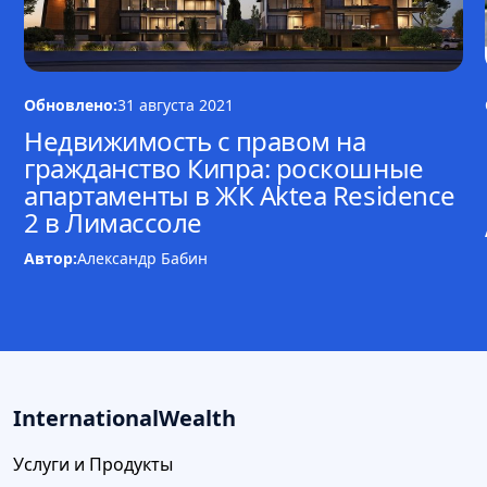
Обновлено:
31 августа 2021
Недвижимость с правом на
гражданство Кипра: роскошные
апартаменты в ЖК Aktea Residence
2 в Лимассоле
Автор:
Александр Бабин
InternationalWealth
Услуги и Продукты