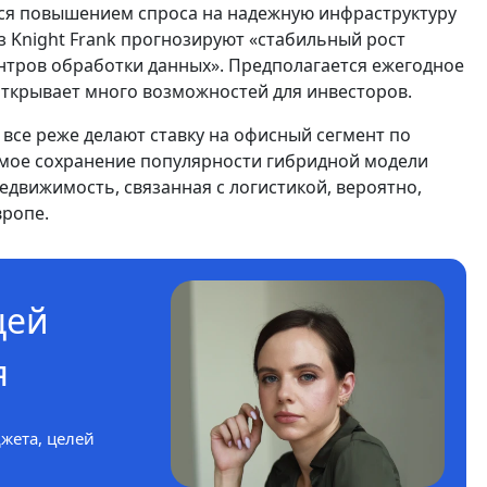
тся повышением спроса на надежную инфраструктуру
з Knight Frank прогнозируют «стабильный рост
нтров обработки данных». Предполагается ежегодное
 открывает много возможностей для инвесторов.
ы все реже делают ставку на офисный сегмент по
мое сохранение популярности гибридной модели
едвижимость, связанная с логистикой, вероятно,
вропе.
цей
я
жета, целей