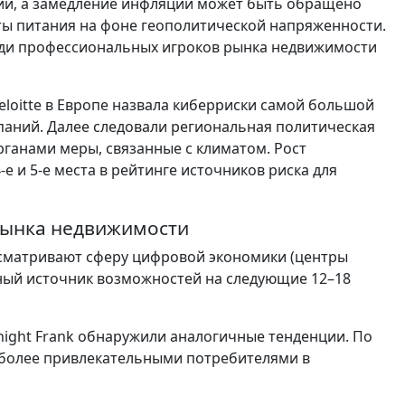
сии, а замедление инфляции может быть обращено
кты питания на фоне геополитической напряженности.
еди профессиональных игроков рынка недвижимости
loitte в Европе назвала киберриски самой большой
паний. Далее следовали региональная политическая
анами меры, связанные с климатом. Рост
е и 5-е места в рейтинге источников риска для
рынка недвижимости
ассматривают сферу цифровой экономики (центры
вный источник возможностей на следующие 12–18
ight Frank обнаружили аналогичные тенденции. По
иболее привлекательными потребителями в