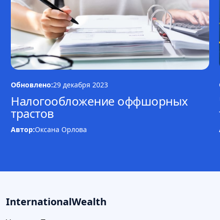
Обновлено:
29 декабря 2023
Налогообложение оффшорных
трастов
Автор:
Оксана Орлова
InternationalWealth