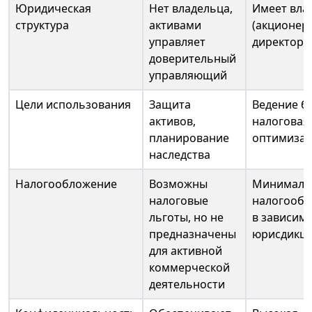
Юридическая
Нет владельца,
Имеет вла
структура
активами
(акционеро
управляет
директоро
доверительный
управляющий
Цели использования
Защита
Ведение б
активов,
налоговая
планирование
оптимиза
наследства
Налогообложение
Возможны
Минималь
налоговые
налогообл
льготы, но не
в зависимо
предназначены
юрисдикц
для активной
коммерческой
деятельности