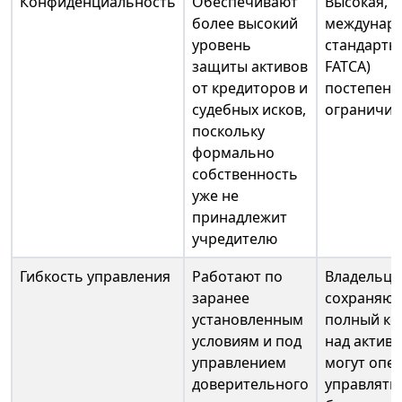
Конфиденциальность
Обеспечивают
Высокая, н
более высокий
междунар
уровень
стандарты 
защиты активов
FATCA)
от кредиторов и
постепенн
судебных исков,
ограничив
поскольку
формально
собственность
уже не
принадлежит
учредителю
Гибкость управления
Работают по
Владельц
заранее
сохраняют
установленным
полный ко
условиям и под
над актив
управлением
могут опе
доверительного
управлять