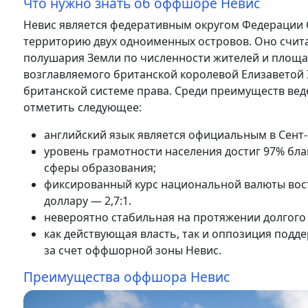
Что нужно знать об оффшоре Невис
Невис является федеративным округом Федерации С
территорию двух одноименных островов. Оно счит
полушария Земли по численности жителей и площад
возглавляемого британской королевой Елизаветой I
британской системе права. Среди преимуществ вед
отметить следующее:
английский язык является официальным в Сент-
уровень грамотности населения достиг 97% б
сферы образования;
фиксированный курс национальной валюты вост
доллару — 2,7:1.
невероятно стабильная на протяжении долгого 
как действующая власть, так и оппозиция под
за счет оффшорной зоны Невис.
Преимущества оффшора Невис