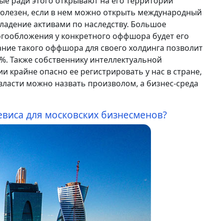
е ради этого открывают на его территории
олезен, если в нем можно открыть международный
владение активами по наследству. Большое
огообложения у конкретного оффшора будет его
ние такого оффшора для своего холдинга позволит
0%. Также собственнику интеллектуальной
и крайне опасно ее регистрировать у нас в стране,
власти можно назвать произволом, а бизнес-среда
евиса для московских бизнесменов?