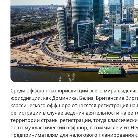
Среди оффшорных юрисдикций всего мира выделяют
юрисдикции, как Доминика, Белиз, Британские Вирг
классического оффшора относятся регистрация на 
регистрации в случае ведения деятельности на ее т
территории страны регистрации, тогда классическ
поэтому классический оффшор, в том числе и из Н
предпринимателям для налогового планирования с