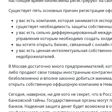
настоящее время бизнесмены регистрируют на св
Существует пять основных причин регистрации о
у вас есть компания, которая занимается экс
существует необходимость защиты собственны
у вас есть сильно дифференцированный междун
управления которым необходимо создать холди
вы хотите открыть бизнес, связанный с онлайн 
у вас есть ценная интеллектуальная собственн
недоброжелателей.
В Москве достаточно много предпринимателей, кот
либо продают свои товары иностранным контрагент
безболезненно и вполне законно добиться минимал
открыть собственную оффшорную компанию в Неви
Сегодня, наверное, ни для кого не секрет, что в Ро
банковской тайны. Государственные органы могут
банков. Надежная защита денег будет возможна в 