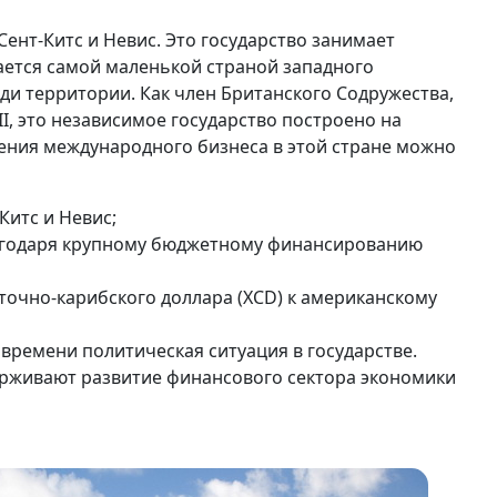
ент-Китс и Невис. Это государство занимает
ается самой маленькой страной западного
и территории. Как член Британского Содружества,
I, это независимое государство построено на
ения международного бизнеса в этой стране можно
Китс и Невис;
лагодаря крупному бюджетному финансированию
очно-карибского доллара (XCD) к американскому
времени политическая ситуация в государстве.
держивают развитие финансового сектора экономики