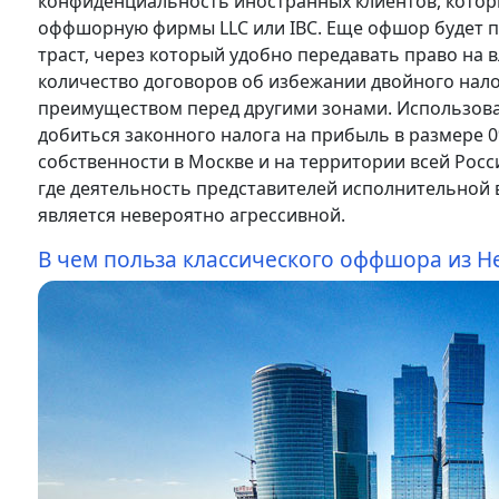
конфиденциальность иностранных клиентов, которы
оффшорную фирмы LLC или IBC. Еще офшор будет п
траст, через который удобно передавать право на 
количество договоров об избежании двойного нал
преимуществом перед другими зонами. Использова
добиться законного налога на прибыль в размере 
собственности в Москве и на территории всей Росси
где деятельность представителей исполнительной 
является невероятно агрессивной.
В чем польза классического оффшора из Н