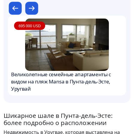
695 000 USD
Великолепные семейные апартаменты с
L
видом на пляж Mansa в Пунта-дель-Эсте,
н
Уругвай
Шикарное шале в Пунта-дель-Эсте:
более подробно о расположении
Недвижимость в Уругвае, которая выставлена на