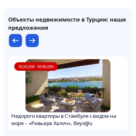
Объекты недвижимости в Турции: наши
предложения
$220,000 - $538,000
Недорого квартиры в Стамбуле с видом на
Р
море – «Ривьера Халич», Beyoğlu
А
д