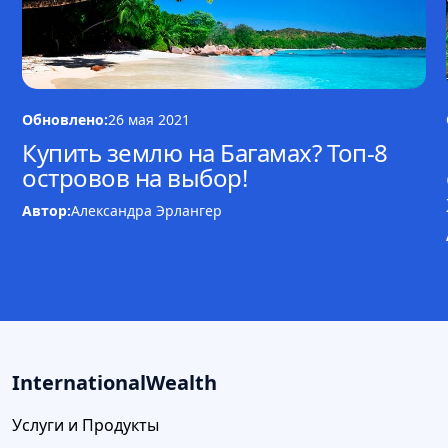
Обновлено:
26 мая 2021
Купить землю на Багамах? Топ-8
островов на выбор!
Автор:
Александра Эрлангер
InternationalWealth
Услуги и Продукты