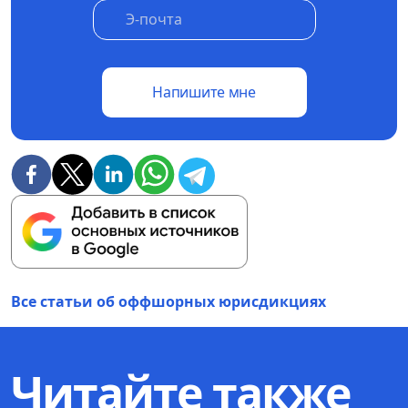
Напишите мне
Все статьи об оффшорных юрисдикциях
Читайте также