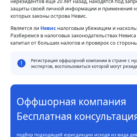
нерезидентов еще 20 лет назад, находятся под зап
защиты своей личной информации и применения ну
которых законы острова Невис.
Является ли
Невис
налоговым убежищем и наскольк
Разберемся в налоговых законодательствах Невиса
капитал от больших налогов и проверок со стороны
Регистрация оффшорной компании в стране с ну
экспертов, воспользоваться которой могут резид
Оффшорная компания
Бесплатная консультаци
подбор подходящей юрисдикции исходя из вида дея