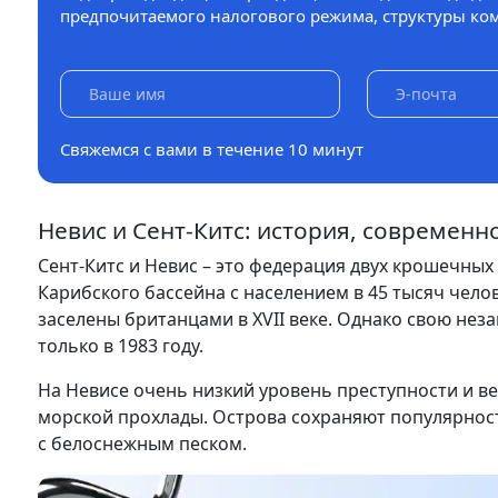
предпочитаемого налогового режима, структуры ком
Свяжемся с вами в течение 10 минут
Невис и Сент-Китс: история, современ
Сент-Китс и Невис – это федерация двух крошечных
Карибского бассейна с населением в 45 тысяч чело
заселены британцами в XVII веке. Однако свою нез
только в 1983 году.
На Невисе очень низкий уровень преступности и в
морской прохлады. Острова сохраняют популярност
с белоснежным песком.