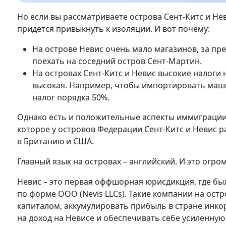
Но если вы рассматриваете острова Сент-Китс и Не
придется привыкнуть к изоляции. И вот почему:
На острове Невис очень мало магазинов, за п
поехать на соседний остров Сент-Мартин.
На островах Сент-Китс и Невис высокие налоги 
высокая. Например, чтобы импортировать маши
налог порядка 50%.
Однако есть и положительные аспекты иммиграции
которое у островов Федерации Сент-Китс и Невис р
в Британию и США.
Главный язык на островах – английский. И это огр
Невис – это первая оффшорная юрисдикция, где б
по форме ООО (Nevis LLCs). Такие компании на ост
капиталом, аккумулировать прибыль в стране инкор
на доход на Невисе и обеспечивать себе усиленную