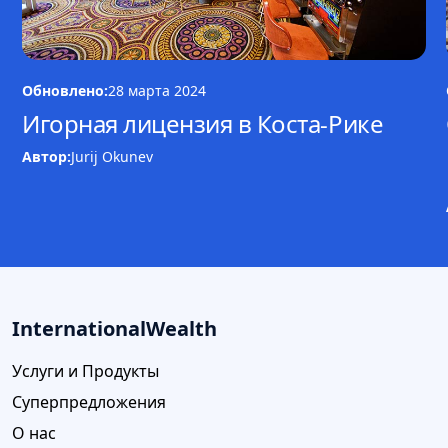
Обновлено:
28 марта 2024
Игорная лицензия в Коста-Рике
Автор:
Jurij Okunev
InternationalWealth
Услуги и Продукты
Суперпредложения
О нас