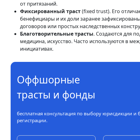
от притязаний.
Фиксированный траст
(fixed trust). Его отли
бенефициары и их доли заранее зафиксированы
договоров или простых наследственных констру
Благотворительные трасты
. Создаются для п
медицина, искусство. Часто используются в м
инициативах.
Оффшорные
трасты и фонды
бесплатная консультация по выбору юрисдикции и 
регистрации.