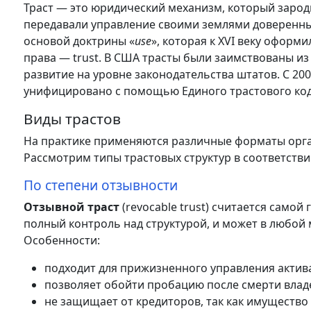
Траст — это юридический механизм, который зародил
передавали управление своими землями доверенным
основой доктрины «
use
», которая к XVI веку оформ
права — trust. В США трасты были заимствованы и
развитие на уровне законодательства штатов. С 20
унифицировано с помощью Единого трастового кодек
Виды трастов
На практике применяются различные форматы орга
Рассмотрим типы трастовых структур в соответств
По степени отзывности
Отзывной траст
(revocable trust) считается само
полный контроль над структурой, и может в любой 
Особенности:
подходит для прижизненного управления актив
позволяет обойти пробацию после смерти влад
не защищает от кредиторов, так как имущество