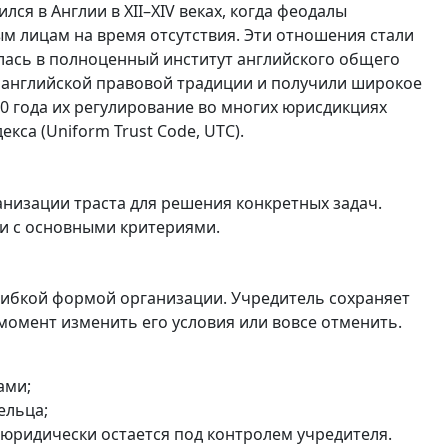
ся в Англии в XII–XIV веках, когда феодалы
 лицам на время отсутствия. Эти отношения стали
илась в полноценный институт английского общего
з английской правовой традиции и получили широкое
00 года их регулирование во многих юрисдикциях
са (Uniform Trust Code, UTC).
низации траста для решения конкретных задач.
ии с основными критериями.
й гибкой формой организации. Учредитель сохраняет
момент изменить его условия или вовсе отменить.
ами;
ельца;
 юридически остается под контролем учредителя.