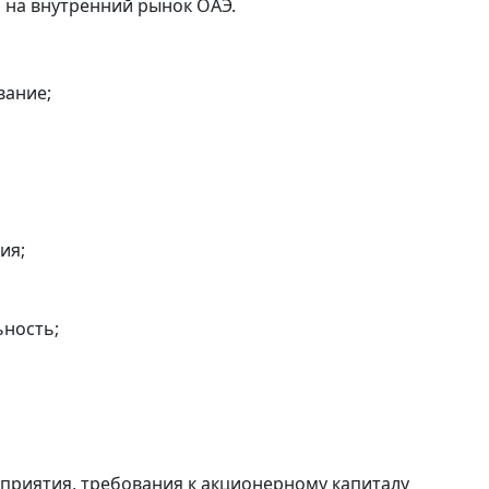
 на внутренний рынок ОАЭ.
вание;
ия;
ьность;
дприятия, требования к акционерному капиталу