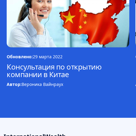
Обновлено:
29 марта 2022
Консультация по открытию
компании в Китае
Автор:
Вероника Вайнраух