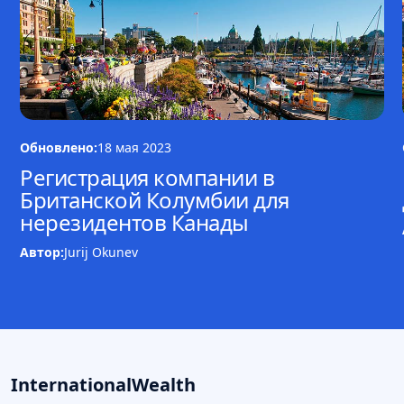
Обновлено:
18 мая 2023
Регистрация компании в
Британской Колумбии для
нерезидентов Канады
Автор:
Jurij Okunev
InternationalWealth