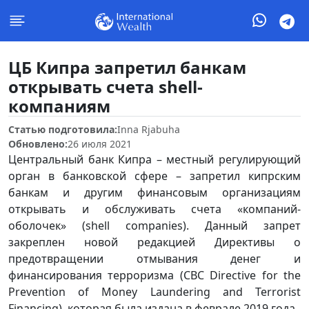
ЦБ Кипра запретил банкам
открывать счета shell-
компаниям
Статью подготовила:
Inna Rjabuha
Обновлено:
26 июля 2021
Центральный банк Кипра – местный регулирующий
орган в банковской сфере – запретил кипрским
банкам и другим финансовым организациям
открывать и обслуживать счета «компаний-
оболочек» (shell сompanies). Данный запрет
закреплен новой редакцией Директивы о
предотвращении отмывания денег и
финансирования терроризма (CBC Directive for the
Prevention of Money Laundering and Terrorist
Financing), которая была издана в феврале 2019 года.