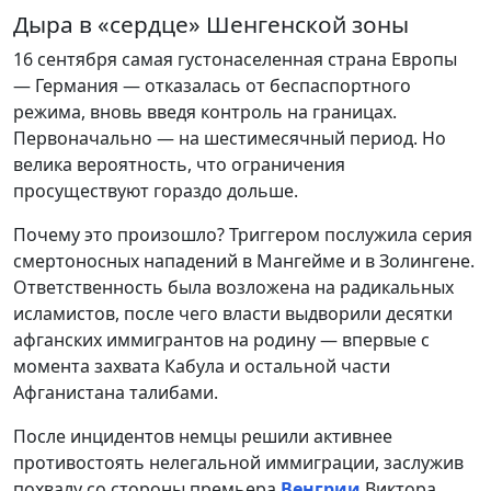
Дыра в «сердце» Шенгенской зоны
16 сентября самая густонаселенная страна Европы
— Германия — отказалась от беспаспортного
режима, вновь введя контроль на границах.
Первоначально — на шестимесячный период. Но
велика вероятность, что ограничения
просуществуют гораздо дольше.
Почему это произошло? Триггером послужила серия
смертоносных нападений в Мангейме и в Золингене.
Ответственность была возложена на радикальных
исламистов, после чего власти выдворили десятки
афганских иммигрантов на родину — впервые с
момента захвата Кабула и остальной части
Афганистана талибами.
После инцидентов немцы решили активнее
противостоять нелегальной иммиграции, заслужив
похвалу со стороны премьера
Венгрии
Виктора