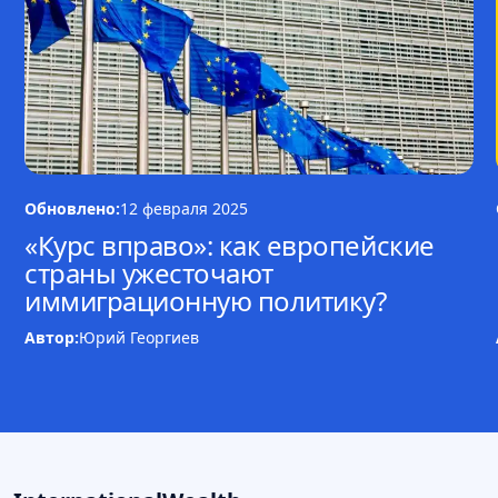
Обновлено:
12 февраля 2025
«Курс вправо»: как европейские
страны ужесточают
иммиграционную политику?
Автор:
Юрий Георгиев