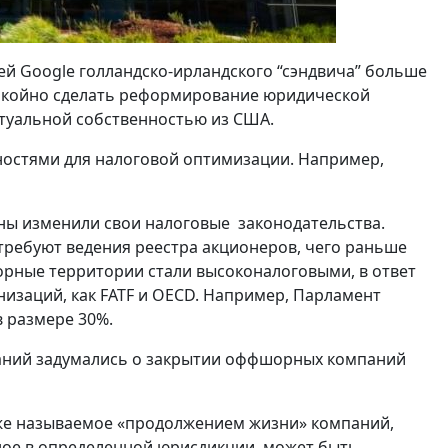
й Google голландско-ирландского “сэндвича” больше
покойно сделать реформирование юридической
ктуальной собственностью из США.
ностями для налоговой оптимизации. Например,
ы изменили свои налоговые законодательства.
требуют ведения реестра акционеров, чего раньше
орные территории стали высоконалоговыми, в ответ
низаций, как FATF и OECD. Например, Парламент
 размере 30%.
паний задумались о закрытии оффшорных компаний
же называемое «продолжением жизни» компаний,
ное в определенной юрисдикции, может быть