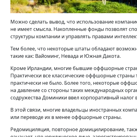
Можно сделать вывод, что использование компание
не имеет смысла. Накопленные фонды позволят с
структуры компании и управлять правами интелле
Тем более, что некоторые штаты обладают возмож
такие как: Вайоминг, Невада и Южная Дакота.
Кроме Ирландии, многие бывшие оффшорные стран
Практически все классические оффшорные страны 
практически не было. Более того, некоторые оффш
на давление со стороны таких международных орга
содружества Доминики ввел корпоративный налог в
В этой связи, многие владельцы иностранных ком
или переводе их в менее оффшорные страны.
Редомициляция, повторное домицилирование, так
означает, что юридическое лицо, зарегистрирован