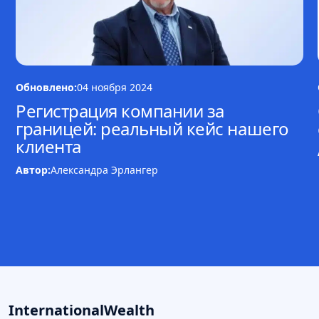
Обновлено:
04 ноября 2024
Регистрация компании за
границей: реальный кейс нашего
клиента
Автор:
Александра Эрлангер
InternationalWealth