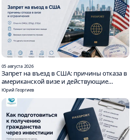
05 августа 2026
Запрет на въезд в США: причины отказа в
американской визе и действующие
ограничения
Юрий Георгиев
SD
поместье в Дубае – вилла для аристократов TRUMP VILL