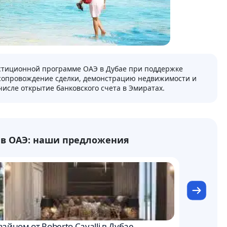
стиционной программе ОАЭ в Дубае при поддержке
 сопровождение сделки, демонстрацию недвижимости и
числе открытие банковского счета в Эмиратах.
в ОАЭ: наши предложения
3638000 U
изайном от Roberto Cavalli в Дубае
Люксовое 