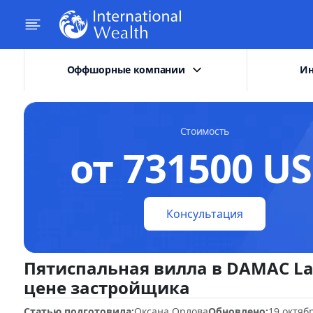
Оффшорные компании
Ин
Стоимость
от 731500 U
Консультация
Пятиспальная вилла в DAMAC L
цене застройщика
Статью подготовила:
Оксана Орлова
Обновлено:
19 октяб