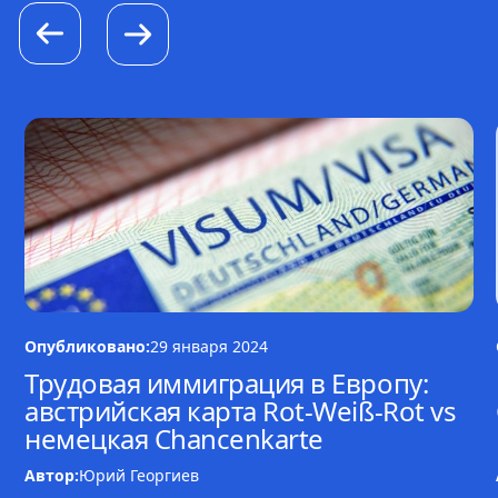
Опубликовано:
29 января 2024
Трудовая иммиграция в Европу:
австрийская карта Rot-Weiß-Rot vs
немецкая Chancenkarte
Автор:
Юрий Георгиев