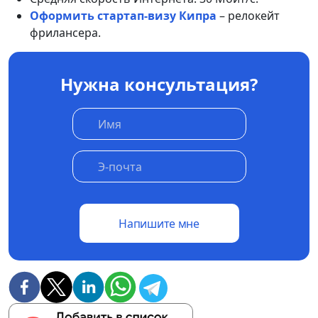
Оформить стартап-визу Кипра
– релокейт
фрилансера.
Нужна консультация?
Напишите мне