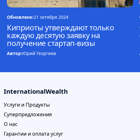
Обновлено:
21 октября 2024
Киприоты утверждают только
каждую десятую заявку на
получение стартап-визы
Автор:
Юрий Георгиев
InternationalWealth
Услуги и Продукты
Суперпредложения
О нас
Гарантии и оплата услуг