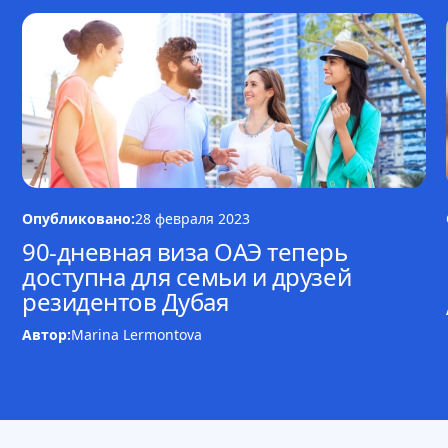
Опубликовано:
28 февраля 2023
90-дневная виза ОАЭ теперь
доступна для семьи и друзей
резидентов Дубая
Автор:
Marina Lermontova