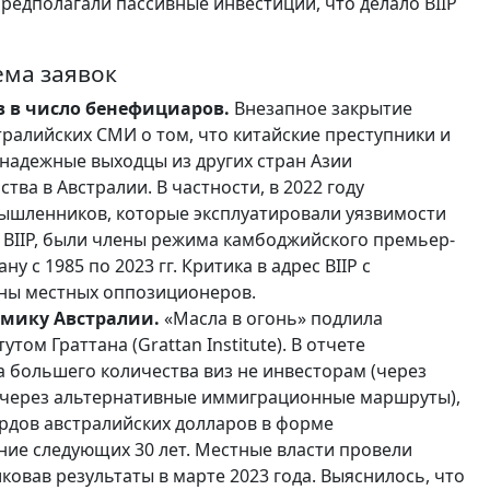
предполагали пассивные инвестиции, что делало BIIP
ма заявок
в в число бенефициаров.
Внезапное закрытие
ралийских СМИ о том, что китайские преступники и
надежные выходцы из других стран Азии
тва в Австралии. В частности, в 2022 году
ышленников, которые эксплуатировали уязвимости
BIIP, были члены режима камбоджийского премьер-
 с 1985 по 2023 гг. Критика в адрес BIIP с
оны местных оппозиционеров.
омику Австралии.
«Масла в огонь» подлила
ом Граттана (Grattan Institute). В отчете
а большего количества виз не инвесторам (через
 (через альтернативные иммиграционные маршруты),
рдов австралийских долларов в форме
ние следующих 30 лет. Местные власти провели
ковав результаты в марте 2023 года. Выяснилось, что