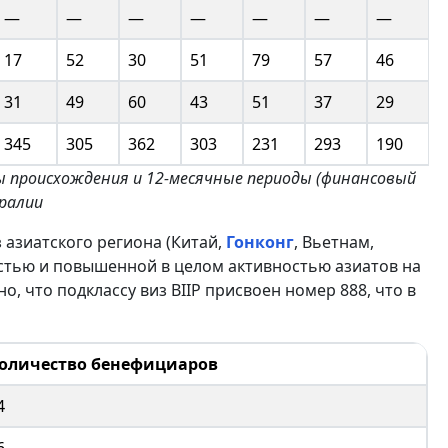
—
—
—
—
—
—
—
17
52
30
51
79
57
46
5
31
49
60
43
51
37
29
8
345
305
362
303
231
293
190
7
ны происхождения и 12-месячные периоды (финансовый
ралии
азиатского региона (Китай,
Гонконг
, Вьетнам,
стью и повышенной в целом активностью азиатов на
, что подклассу виз BIIP присвоен номер 888, что в
оличество бенефициаров
4