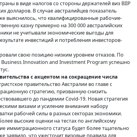
аны в виде налогов со стороны держателей виз BIIP
ких долларов. В случае австралийцев показатель
акже выяснилось, что квалифицированные рабочие-
твенную казну примерно на 300 000 австралийских
вники не учитывали экономические выгоды для
результате инвестиций и потребления инвесторов-
ровали свою позицию низким уровнем отказов. По
Business Innovation and Investment Program успешно
тус.
ительства с акцентом на сокращение числа
тристское правительство Австралии во главе с
грационную стратегию, призванную снизить
ствовавшего до пандемии Covid-19. Новая стратегия
ескими визами и усиление внимания набору
атки рабочей силы в разных секторах экономики.
олее высокие оценки на тестах по английскому
ение иммиграционного статуса будет более тщательно
же заявило, что ужесточит визовые правила для