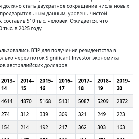
 должно стать двукратное сокращение числа новых
о предварительным данным, уровень чистой
, составив 510 тыс. человек. Ожидается, что
 тыс. в 2025 году.
ользовались BIIP для получения резидентства в
лько через поток Significant Investor экономика
в австралийских долларов.
2013–
2014–
2015–
2016–
2017–
2018–
2019–
2
14
15
16
17
18
19
20
2
4614
4870
5168
5131
5087
5209
2872
5
274
312
339
309
321
249
223
9
154
214
192
217
362
303
163
1