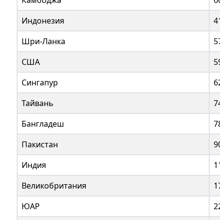
Камбоджа
6
Индонезия
4
Шри-Ланка
5
США
5
Сингапур
6
Тайвань
7
Бангладеш
7
Пакистан
9
Индия
1
Великобритания
1
ЮАР
2