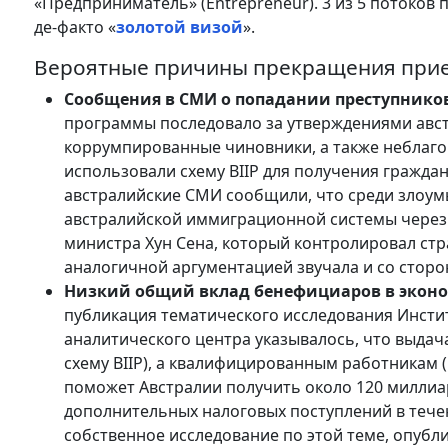
«Предприниматель» (Entrepreneur). 3 из 5 потоков 
де-факто «
золотой визой
».
Вероятные причины прекращения прие
Сообщения в СМИ о попадании преступнико
программы последовало за утверждениями авст
коррумпированные чиновники, а также неблаго
использовали схему BIIP для получения гражданс
австралийские СМИ сообщили, что среди злоум
австралийской иммиграционной системы через 
министра Хун Сена, который контролировал страну
аналогичной аргументацией звучала и со стор
Низкий общий вклад бенефициаров в экон
публикация тематического исследования Институт
аналитического центра указывалось, что выдач
схему BIIP), а квалифицированным работникам
поможет Австралии получить около 120 миллиа
дополнительных налоговых поступлений в тече
собственное исследование по этой теме, опубли