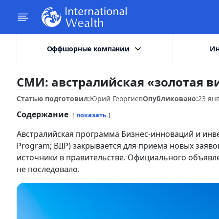
Оффшорные компании
Ин
СМИ: австралийская «золотая в
Статью подготовил:
Юрий Георгиев
Опубликовано:
23 ян
Содержание
показать
Австралийская программа Бизнес-инноваций и инвест
Program; BIIP) закрывается для приема новых заяв
источники в правительстве. Официального объявл
не последовало.