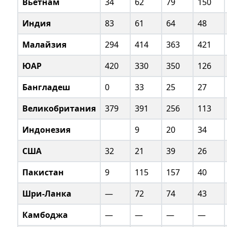
Вьетнам
34
62
79
150
Индия
83
61
64
48
Малайзия
294
414
363
421
ЮАР
420
330
350
126
Бангладеш
0
33
25
27
Великобритания
379
391
256
113
Индонезия
9
20
34
США
32
21
39
26
Пакистан
9
115
157
40
Шри-Ланка
—
72
74
43
Камбоджа
—
—
—
—