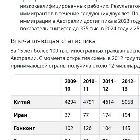
низкоквалифицированных рабочих. Результатом
иммигрантов в течение следующих двух лет. П
иммиграции в Австралии достиг пика в 2023 году
показатель снизится до 375 тыс. в 2024 году и 250
Впечатляющая статистика
За 15 лет более 100 тыс. иностранных граждан восп
Австралии. С момента открытия схемы в 2012 году то
принимающей страны получила около 12 миллиардо
2009-
2010–
2011–
2012–
10
11
12
13
Китай
4294
4791
4614
5058
Иран
37
77
174
194
Гонконг
102
126
104
145