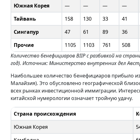
Южная Корея
—
—
—
—
Тайвань
158
130
33
41
Сингапур
47
61
89
36
Прочие
1105
1103
761
508
Количество бенефициаров BIIP с разбивкой на стра
год). Источник: Министерство внутренних дел Авст
Наибольшее количество бенефициаров прибыло из 
Малайзия). Это обусловлено географической близо
всех рынках инвестиционной иммиграции. Интересно
китайской нумерологии означает тройную удачу.
Страна происхождения
К
Южная Корея
5