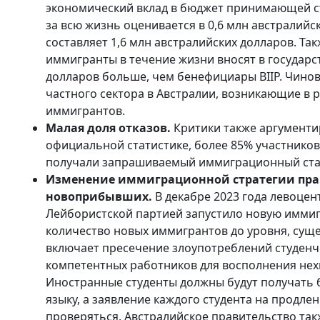
экономический вклад в бюджет принимающей стр
за всю жизнь оценивается в 0,6 млн австралийс
составляет 1,6 млн австралийских долларов. Т
иммигранты в течение жизни вносят в государс
долларов больше, чем бенефициары BIIP. Чино
частного сектора в Австралии, возникающие в 
иммигрантов.
Малая доля отказов.
Критики также аргументи
официальной статистике, более 85% участников 
получали запрашиваемый иммиграционный ста
Изменение иммиграционной стратегии прав
новоприбывших.
В декабре 2023 года левоцен
Лейбористской партией запустило новую имми
количество новых иммигрантов до уровня, суще
включает пресечение злоупотреблений студенч
компетентных работников для восполнения нехв
Иностранные студенты должны будут получать б
языку, а заявление каждого студента на продл
проверяться. Австралийское правительство так