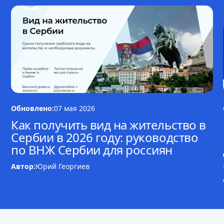
Обновлено:
07 мая 2026
Как получить вид на жительство в
Сербии в 2026 году: руководство
по ВНЖ Сербии для россиян
Автор:
Юрий Георгиев