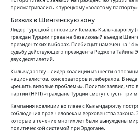
поторопиться с заявкой на гражданство Турции за ин
присматривались к турецкому «золотому паспорту»
Безвиз в Шенгенскую зону
Лидер турецкой оппозиции Кемаль Кылычдароглу (
граждан Турции права на безвизовый въезд в Шенген
президентских выборах. Плебисцит намечен на 14 
судьбу действующего президента Реджепа Тайипа Э
двух десятилетий.
Кылычдароглу – лидер коалиции из шести оппозици
националистов, консерваторов и либералов. В не
«решить визовые проблемы». Политик заявил, что 
партии (НРП) «граждане Турции смогут спустя три м
Кампания коалиции во главе с Кылычдароглу пост
соблюдения прав человека и верховенства закона.
которые в течение многих лет были вынуждены мир
политической системой при Эрдогане.