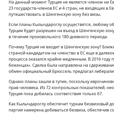
На данный момент Турция не является членом ни Е
23 государств-членов ЕС и 4 стран, не входящих в 
путешествовать в Шенгенскую зону без визы.
Если планы Кылычдароглу осуществятся, любому о
Турции будет разрешен на въезд в Шенгенскую зон
в течение произвольного 180-дневного периода.
Почему Турция не входит в Шенгенскую зону? Бли
страной-кандидатом на членство в ЕС еще в далеко
процесса оказался крайне медленным. В 2016 году 
беженцах». Сделка была направлена ​​на сдерживани
обмен официальный Брюссель предлагал либерали
Однако планы зашли в тупик, поскольку еврочинов
прав человека. Из 72 контрольных показателей, не
Турция пока добилась соответствия только 67.
Как Кылычдароглу обеспечит туркам безвизовый дос
партия намерена добиваться безвиза, обеспечив с