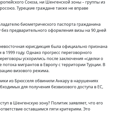
вропейского Союза, ни Шенгенской зоны – группы из
Евросоюз. Турецкие граждане также не вправе
бладателю биометрического паспорта гражданина
у без предварительного оформления визы на 90 дней
жневосточная юрисдикция была официально признана
м в 1999 году. Однако прогресс переговорного
переговоры ускорились после заключения «сделки о
е потока мигрантов в Европу с территории Турции. В
зацию визового режима.
ники из Брюсселя обвинили Анкару в нарушениях
обходимых для получения безвизового доступа в ЕС,
туп в Шенгенскую зону? Политик заявляет, что его
оответствие оставшимся пяти критериям. Это