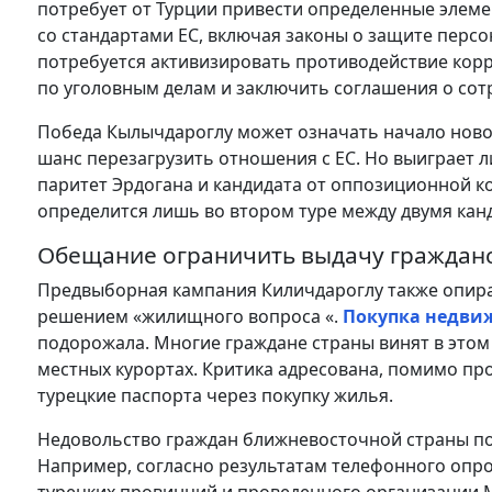
потребует от Турции привести определенные элеме
со стандартами ЕС, включая законы о защите перс
потребуется активизировать противодействие корр
по уголовным делам и заключить соглашения о сот
Победа Кылычдароглу может означать начало новой
шанс перезагрузить отношения с ЕС. Но выиграет 
паритет Эрдогана и кандидата от оппозиционной ко
определится лишь во втором туре между двумя кан
Обещание ограничить выдачу граждан
Предвыборная кампания Киличдароглу также опир
решением «жилищного вопроса «.
Покупка недви
подорожала. Многие граждане страны винят в этом
местных курортах. Критика адресована, помимо п
турецкие паспорта через покупку жилья.
Недовольство граждан ближневосточной страны п
Например, согласно результатам телефонного опрос