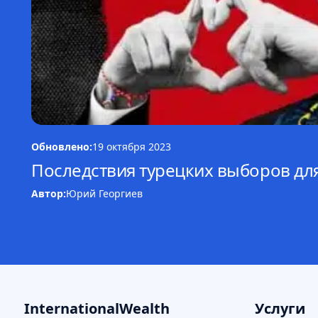
Обновлено:
19 октября 2023
Последствия турецких выборов для
Автор:
Юрий Георгиев
InternationalWealth
Услуги