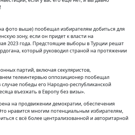
вестиции, если у вас его еще нет, и вы давно
!
на фото выше) пообещал избирателям добиться для
скую зону, если он придет к власти на
мая 2023 года. Предстоящие выборы в Турции решат
рдогана, который руководил страной на протяжении
онных партий, включая секуляристов,
давнем телеинтервью оппозиционер пообещал
в случае победы его Народно-республиканской
есяца въезжать в Европу без визы».
роена на продвижении демократии, обеспечения
 Это нравится многим потенциальным избирателям,
иться с всё более централизованной и авторитарной