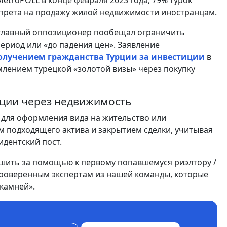
troPOLL в конце февраля 2023 года, 79% турок
апрета на продажу жилой недвижимости иностранцам.
 главный оппозиционер пообещал ограничить
ериод или «до падения цен». Заявление
олучением гражданства Турции за инвестиции
в
млением турецкой «золотой визы» через покупку
ции через недвижимость
 для оформления вида на жительство или
 подходящего актива и закрытием сделки, учитывая
идентский пост.
ешить за помощью к первому попавшемуся риэлтору /
проверенным экспертам из нашей команды, которые
камней».