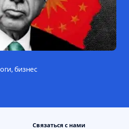
Об
оги, бизнес
Т
Ав
Связаться с нами