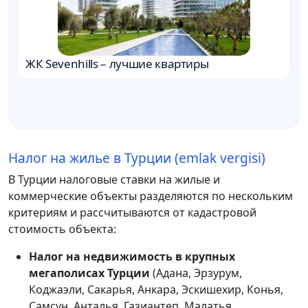
ЖК Sevenhills – лучшие квартиры
Н
Налог на жилье в Турции (emlak vergisi)
В Турции налоговые ставки на жилые и
коммерческие объекты разделяются по нескольким
критериям и рассчитываются от кадастровой
стоимость объекта:
Налог на недвижимость в крупных
мегаполисах Турции
(Адана, Эрзурум,
Коджаэли, Сакарья, Анкара, Эскишехир, Конья,
Самсун, Анталья, Газиантеп, Малатья,