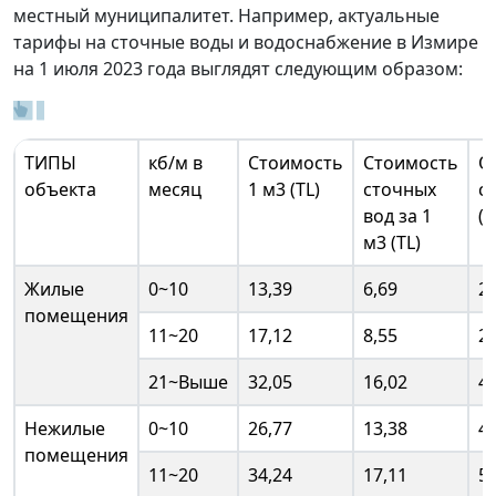
местный муниципалитет. Например, актуальные
тарифы на сточные воды и водоснабжение в Измире
на 1 июля 2023 года выглядят следующим образом:
ТИПЫ
кб/м в
Стоимость
Стоимость
О
объекта
месяц
1 м3 (TL)
сточных
с
вод за 1
(T
м3 (TL)
Жилые
0~10
13,39
6,69
20
помещения
11~20
17,12
8,55
25
21~Выше
32,05
16,02
48
Нежилые
0~10
26,77
13,38
40
помещения
11~20
34,24
17,11
51