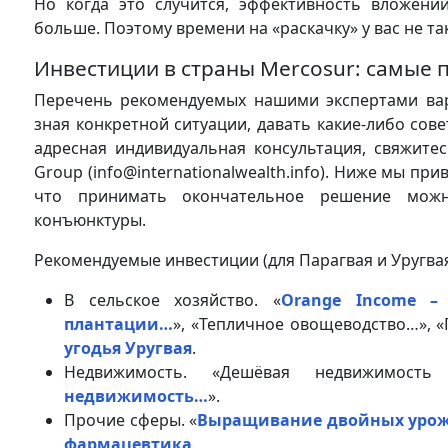
Но когда это случится, эффективность вложений
больше. Поэтому времени на «раскачку» у вас не так
Инвестиции в страны Mercosur: самые 
Перечень рекомендуемых нашими экспертами вар
зная конкретной ситуации, давать какие-либо со
адресная индивидуальная консультация, свяжите
Group (info@internationalwealth.info). Ниже мы п
что принимать окончательное решение можн
конъюнктуры.
Рекомендуемые инвестиции (для Парагвая и Уругвая
В сельское хозяйство. «
Orange Income –
плантации…
», «Тепличное овощеводство…», «
угодья Уругвая
.
Недвижимость. «Дешёвая недвижимость
недвижимость…
».
Прочие сферы. «
Выращивание двойных урожае
фармацевтика
.