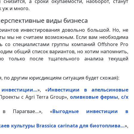
 снизится, а сроки окупаемости, наоборот, станут
 уж и много.
перспективные виды бизнеса
иантов инвестирования довольно большой. Но, не
веты мы не считаем возможным. Если вам необходима
сь со специалистами группы компаний Offshore Pro
риводим общий список вариантов, но хотим напомнить,
о только после тщательного анализа текущей
, по другим юрисдикциям ситуация будет схожая):
 инвестиции…
», «
Инвестиции в апельсиновые
Проекты с Agri Terra Group»,
оливковые фермы
,
с/х
 в Парагвае…», «
Выгодные инвестиции в
в культуры Brassica carinata для биотоплива…
»,