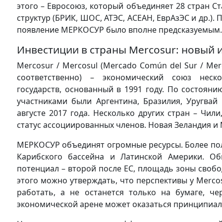
этого – Евросоюз, который объединяет 28 стран С
структур (БРИК, ШОС, АТЭС, АСЕАН, ЕврАзЭС и др.).
появление МЕРКОСУР было вполне предсказуемым.
Инвестиции в страны Mercosur: новый 
Mercosur / Mercosul (Mercado Común del Sur / Me
соответственно) – экономический союз неск
государств, основанный в 1991 году. По состоян
участниками были Аргентина, Бразилия, Уругвай
августе 2017 года. Несколько других стран – Чил
статус ассоциированных членов. Новая Зеландия 
МЕРКОСУР объединят огромные ресурсы. Более поло
Карибского бассейна и Латинской Америки. О
потенциал – второй после ЕС, площадь зоны свобод
этого можно утверждать, что перспективы у Merco
работать, а не останется только на бумаге, ч
экономической арене может оказаться принципиа