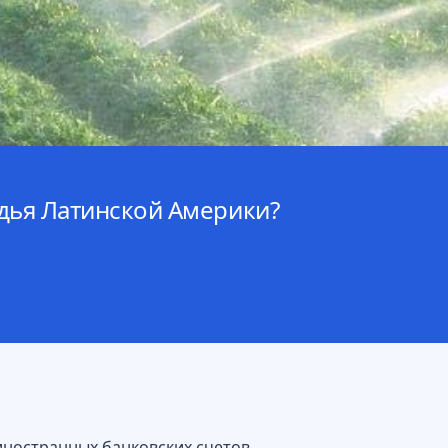
одья Латинской Америки?
иностранных банковских счетов