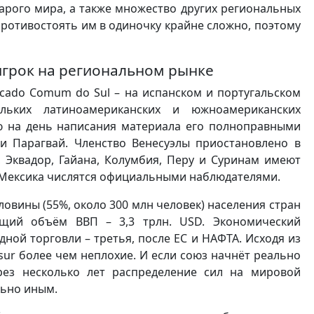
тарого мира, а также множество других региональных
 Противостоять им в одиночку крайне сложно, поэтому
игрок на региональном рынке
rcado Comum do Sul – на испанском и португальском
ольких латиноамериканских и южноамериканских
ию на день написания материала его полноправными
 и Парагвай. Членство Венесуэлы приостановлено в
и, Эквадор, Гайана, Колумбия, Перу и Суринам имеют
и Мексика числятся официальными наблюдателями.
вины (55%, около 300 млн человек) населения стран
бщий объём ВВП – 3,3 трлн. USD. Экономический
ной торговли – третья, после ЕС и НАФТА. Исходя из
sur более чем неплохие. И если союз начнёт реально
ерез несколько лет распределение сил на мировой
льно иным.