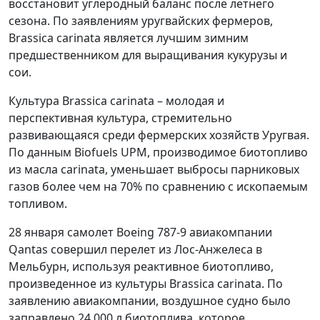
восстановит углеродный баланс после летнего
сезона. По заявлениям уругвайских фермеров,
Brassica carinata является лучшим зимним
предшественником для выращивания кукурузы и
сои.
Культура Brassica carinata – молодая и
перспективная культура, стремительно
развивающаяся среди фермерских хозяйств Уругвая.
По данным Biofuels UPM, производимое биотопливо
из масла carinata, уменьшает выбросы парниковых
газов более чем на 70% по сравнению с ископаемым
топливом.
28 января самолет Boeing 787-9 авиакомпании
Qantas совершил перелет из Лос-Анжелеса в
Мельбурн, используя реактивное биотопливо,
произведенное из культуры Brassica carinata. По
заявлению авиакомпании, воздушное судно было
заправлено 24 000 л биотоплива, которое