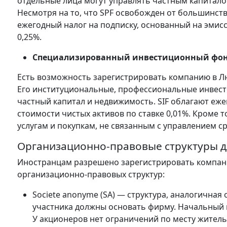
отдельные лица могут управлять частным капиталом
Несмотря на то, что SPF освобожден от большинств
ежегодный налог на подписку, основанный на эмис
0,25%.
Специализированный инвестиционный фонд
Есть возможность зарегистрировать компанию в Л
Его институциональные, профессиональные инвест
частный капитал и недвижимость. SIF облагают еж
стоимости чистых активов по ставке 0,01%. Кроме т
услугам и покупкам, не связанным с управлением с
Организационно-правовые структуры д
Иностранцам разрешено зарегистрировать компани
организационно-правовых структур:
Societe anonyme (SA) — структура, аналогична
участника должны основать фирму. Начальный ка
У акционеров нет ограничений по месту жительс