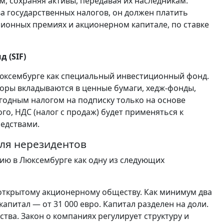
, сохраняя активы, передавая их наследникам.
а государственных налогов, он должен платить
сионных премиях и акционерном капитале, по ставке
 (SIF)
юксембурге как специальный инвестиционный фонд.
оры вкладываются в ценные бумаги, хедж-фонды,
егодным налогом на подписку только на основе
ого, НДС (налог с продаж) будет применяться к
редствами.
ля нерезидентов
ю в Люксембурге как одну из следующих
я открытому акционерному обществу. Как минимум два
питал — от 31 000 евро. Капитал разделен на доли.
тва. Закон о компаниях регулирует структуру и