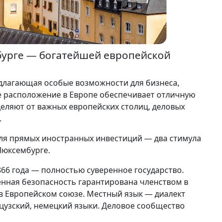
бурге — богатейшей европейской
длагающая особые возможности для бизнеса,
 расположение в Европе обеспечивает отличную
тделяют от важных европейских столиц, деловых
.
для прямых иностранных инвестиций — два стимула
Люксембурге.
866 года — полностью суверенное государство.
венная безопасность гарантирована членством в
в Европейском союзе. Местный язык — диалект
узский, немецкий языки. Деловое сообщество