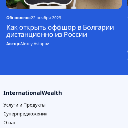
Обновлено:
22 ноября 2023
Как открыть оффшор в Болгарии
дистанционно из России
Автор:
Alexey Astapov
InternationalWealth
Услуги и Продукты
Суперпредложения
О нас