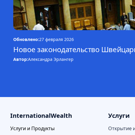
Обновлено:
27 февраля 2026
Новое законодательство Швейцари
Автор:
Александра Эрлангер
InternationalWealth
Услуги
Услуги и Продукты
Открытие 