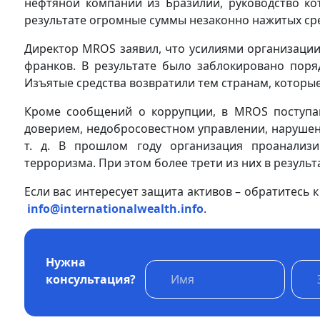
нефтяной компании из Бразилии, руководство к
результате огромные суммы незаконно нажитых сре
Директор MROS заявил, что усилиями организаци
франков. В результате было заблокировано поря
Изъятые средства возвратили тем странам, которы
Кроме сообщений о коррупции, в MROS поступа
доверием, недобросовестном управлении, нарушен
т. д. В прошлом году организация проанализ
терроризма. При этом более трети из них в резуль
Если вас интересует защита активов – обратитесь 
info@internationalwealth.info
.
Нужна
консультация?