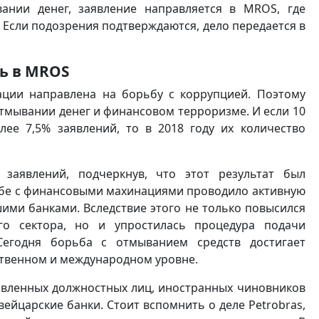
нии денег, заявление направляется в MROS, где
Если подозрения подтверждаются, дело передается в
ь в
MROS
ации направлена на борьбу с коррупцией. Поэтому
отмывании денег и финансовом терроризме. И если 10
лее 7,5% заявлений, то в 2018 году их количество
заявлений, подчеркнув, что этот результат был
ьбе с финансовыми махинациями проводило активную
ми банками. Вследствие этого не только повысился
го сектора, но и упростилась процедура подачи
Сегодня борьба с отмыванием средств достигает
ственном и международном уровне.
авленных должностных лиц, иностранных чиновников
ейцарские банки. Стоит вспомнить о деле Petrobras,