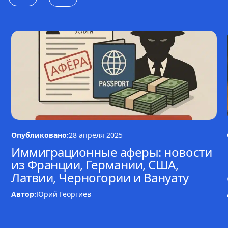
Опубликовано:
28 апреля 2025
Иммиграционные аферы: новости
из Франции, Германии, США,
Латвии, Черногории и Вануату
Автор:
Юрий Георгиев