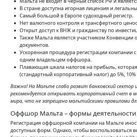
Мальта не входит в черный список РФ и являетс
В стране доступна игорная лицензия и легальн
Самый большой в Европе судоходный регистр.
Нет валютного контроля и трансфертного цено
Открыт доступ к ВНЖ и гражданству по инвест
Также Мальта является участником Конвенции 
документов.
Ускоренная процедура регистрации компании 
одним владельцем оффшора.
Плавающая шкала налогов на прибыль, которая 
(стандартный корпоративный налог) до 5%, 10% 
Важно! На Мальте слабо развит банковский секто
рекомендуется открывать корпоративный счет в м
мира, что не запрещено мальтийскими правилами для
Оффшор Мальта – формы деятельности
Регистрация оффшорной компании на Мальте инос
доступных форм. Однако, чтобы воспользоваться в