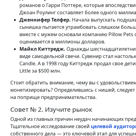
романов о Гарри Поттере, которые впоследстви
Джоан Роулинг составляет более одного миллиа
Дженнифер Телфер.
Начала выпускать подушки 
сынишка пытается утрамбовать слишком больш
вместе с мужем основали компанию Pillow Pets
оценивается в миллионы долларов.
Майкл Киттредж.
Однажды шестнадцатилетний 
виде самодельной свечи. Сувенир стал настоль
Candle. А в 1998 году Киттредж продал свое д
Little за $500 млн.
Стоит обратить внимание, чему вы с удовольствие
монетизировать? Определившись с нишей, следует 
на поприще предпринимательства.
Совет № 2. Изучите рынок
Одной из главных причин неудач начинающих пред
Тщательное исследование своей
целевой аудито
собственного дела — это ключевой этап для успеш