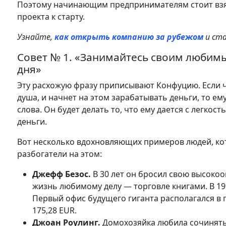
Поэтому начинающим предпринимателям стоит взять
проекта к старту.
Узнайте,
как открыть компанию за рубежом
и ст
Совет № 1. «Занимайтесь своим любимы
дня»
Эту расхожую фразу приписывают Конфуцию. Если че
душа, и начнет на этом зарабатывать деньги, то е
слова. Он будет делать то, что ему дается с легкос
деньги.
Вот несколько вдохновляющих примеров людей, кот
разбогатели на этом:
Джефф Безос.
В 30 лет он бросил свою высокоо
жизнь любимому делу — торговле книгами. В 19
Первый офис будущего гиганта располагался в 
175,28 EUR.
Джоан Роулинг.
Домохозяйка любила сочинять 