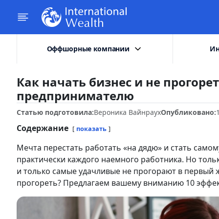
Оффшорные компании
Ин
Как начать бизнес и не прогор
предпринимателю
Статью подготовила:
Вероника Вайнраух
Опубликовано:
Содержание
показать
Мечта перестать работать «на дядю» и стать само
практически каждого наемного работника. Но тольк
и только самые удачливые не прогорают в первый же
прогореть? Предлагаем вашему вниманию 10 эффе