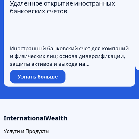
Удаленное открытие иностранных
банковских счетов
Иностранный банковский счет для компаний
и физических лиц: основа диверсификации,
защиты активов и выхода на
международные рынки. В современном
Узнать больше
мире клиенту стало сложнее: не он выбирает
банк, а банки определяют – подходит ли им
клиент. Поэтому принципиально важно
сразу обращаться в те банки, которые готовы
сотрудничать с вами. Для удаленного
InternationalWealth
открытия счета в иностранном банке […]
Услуги и Продукты