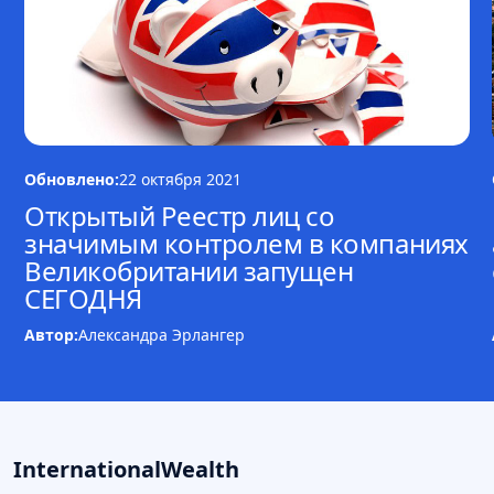
Обновлено:
22 октября 2021
Открытый Реестр лиц со
значимым контролем в компаниях
Великобритании запущен
СЕГОДНЯ
Автор:
Александра Эрлангер
InternationalWealth